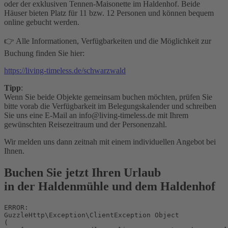
oder der exklusiven Tennen-Maisonette im Haldenhof. Beide
Häuser bieten Platz für 11 bzw. 12 Personen und können bequem
online gebucht werden.
👉 Alle Informationen, Verfügbarkeiten und die Möglichkeit zur
Buchung finden Sie hier:
https://living-timeless.de/schwarzwald
Tipp
:
Wenn Sie beide Objekte gemeinsam buchen möchten, prüfen Sie
bitte vorab die Verfügbarkeit im Belegungskalender und schreiben
Sie uns eine E-Mail an info@living-timeless.de mit Ihrem
gewünschten Reisezeitraum und der Personenzahl.
Wir melden uns dann zeitnah mit einem individuellen Angebot bei
Ihnen.
Buchen Sie jetzt Ihren Urlaub
in der Haldenmühle und dem Haldenhof
ERROR:
GuzzleHttp\Exception\ClientException Object
(
    [message:protected] => Client error: `GET https://login.smoobu.com/api/reservations?apartmentId=185788` resulted in a `404 Not Found` response:
{"status":404,"title":"Entity not found","detail":"Basic User not allowed"}

    [string:Exception:private] => 
    [code:protected] => 404
    [file:protected] => /is/htdocs/wp1175013_UG0J1JYJSI/haldenmuehle/vendor/guzzlehttp/guzzle/src/Exception/RequestException.php
    [line:protected] => 113
    [trace:Exception:private] => Array
        (
            [0] => Array
                (
                    [file] => /is/htdocs/wp1175013_UG0J1JYJSI/haldenmuehle/vendor/guzzlehttp/guzzle/src/Middleware.php
                    [line] => 72
                    [function] => create
                    [class] => GuzzleHttp\Exception\RequestException
                    [type] => ::
                    [args] => Array
                        (
                            [0] => GuzzleHttp\Psr7\Request Object
                                (
                                    [method:GuzzleHttp\Psr7\Request:private] => GET
                                    [requestTarget:GuzzleHttp\Psr7\Request:private] => 
                                    [uri:GuzzleHttp\Psr7\Request:private] => GuzzleHttp\Psr7\Uri Object
                                        (
                                            [scheme:GuzzleHttp\Psr7\Uri:private] => https
                                            [userInfo:GuzzleHttp\Psr7\Uri:private] => 
                                            [host:GuzzleHttp\Psr7\Uri:private] => login.smoobu.com
                                            [port:GuzzleHttp\Psr7\Uri:private] => 
                                            [path:GuzzleHttp\Psr7\Uri:private] => /api/reservations
                                            [query:GuzzleHttp\Psr7\Uri:private] => apartmentId=185788
                                            [fragment:GuzzleHttp\Psr7\Uri:private] => 
                                            [composedComponents:GuzzleHttp\Psr7\Uri:private] => https://login.smoobu.com/api/reservations?apartmentId=185788
                                        )

                                    [headers:GuzzleHttp\Psr7\Request:private] => Array
                                        (
                                            [User-Agent] => Array
                                                (
                                                    [0] => GuzzleHttp/7
                                                )

                                            [Host] => Array
                                                (
                                                    [0] => login.smoobu.com
                                                )

                                            [Api-Key] => Array
                                                (
                                                    [0] => WRrIvL2N7Pw6aOxwgWZsfV-acLMI3-of
                                                )

                                        )

                                    [headerNames:GuzzleHttp\Psr7\Request:private] => Array
                                        (
                                            [user-agent] => User-Agent
                                            [host] => Host
                                            [api-key] => Api-Key
                                        )

                                    [protocol:GuzzleHttp\Psr7\Request:private] => 1.1
                                    [stream:GuzzleHttp\Psr7\Request:private] => GuzzleHttp\Psr7\Stream Object
                                        (
                                            [stream:GuzzleHttp\Psr7\Stream:private] => Resource id #76
                                            [size:GuzzleHttp\Psr7\Stream:private] => 0
                                            [seekable:GuzzleHttp\Psr7\Stream:private] => 1
                                            [readable:GuzzleHttp\Psr7\Stream:private] => 1
                                            [writable:GuzzleHttp\Psr7\Stream:private] => 1
                                            [uri:GuzzleHttp\Psr7\Stream:private] => php://temp
                                            [customMetadata:GuzzleHttp\Psr7\Stream:private] => Array
                                                (
                                                )

                                        )

                                )

                            [1] => GuzzleHttp\Psr7\Response Object
                                (
                                    [reasonPhrase:GuzzleHttp\Psr7\Response:private] => Not Found
                                    [statusCode:GuzzleHttp\Psr7\Response:private] => 404
                                    [headers:GuzzleHttp\Psr7\Response:private] => Array
                                        (
                                            [Date] => Array
                                                (
                                                    [0] => Sun, 09 Aug 2026 10:04:20 GMT
                                                )

                                            [Content-Type] => Array
                                                (
                                                    [0] => application/json; charset=utf-8
                                                )

                                            [Transfer-Encoding] => Array
                                                (
                                                    [0] => chunked
                                                )

                                            [Connection] => Array
                                                (
                                                    [0] => keep-alive
                                                )

                                            [server] => Array
                                                (
                                                    [0] => cloudflare
                                                )

                                            [x-ratelimit-remaining] => Array
                                                (
                                                    [0] => 999
                                                )

                                            [x-ratelimit-limit] => Array
                                                (
                                                    [0] => 1000
                                                )

                                            [x-ratelimit-retry-after] => Array
                                                (
                                                    [0] => 1786269920
                                                )

                                            [expires] => Array
                                                (
                                                    [0] => Thu, 19 Nov 1981 08:52:00 GMT
                                                )

                                            [cache-control] => Array
                                                (
                                                    [0] => no-store, no-cache, must-revalidate
                                                )

                                            [pragma] => Array
                                                (
                                                    [0] => no-cache
                                                )

                                            [vary] => Array
                                                (
                                                    [0] => Api-Key, accept-encoding
                                                )

                                            [access-control-allow-origin] => Array
                                                (
                                                    [0] => *
                                                )

                                            [x-content-type-options] => Array
                                                (
                                                    [0] => nosniff
                                                )

                                            [strict-transport-security] => Array
                                                (
                                                    [0] => max-age=63072000; preload
                                                )

                                            [cf-cache-status] => Array
                                                (
                                                    [0] => BYPASS
                                                )

                                            [Cf-Apo-Via] => Array
                                                (
                                                    [0] => origin,host
                                                )

                                            [Server-Timing] => Array
                                                (
                                                    [0] => cfCacheStatus;desc="BYPASS"
                                                    [1] => cfEdge;dur=9,cfOrigin;dur=167
                                                )

                                            [CF-RAY] => Array
                                                (
                                                    [0] => a285efa579b48c0d-FRA
                                                )

                                            [alt-svc] => Array
                                                (
                                                    [0] => h3=":443"; ma=86400
                                                )

                