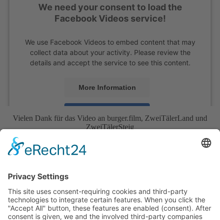
We need your consent to load the
Facebook Videos service!
We use Facebook Videos to embed content that may
collect data about your activity. Please review the
details and accept the service to see this content.
More Information
Accept
Vielen Dank für das Video an burger.film, ZweiTälerLand und
ZweiTälerSteig
powered by
Usercentrics Consent Management
Platform
&
eRecht24
We need your consent to load the Google
Maps service!
We use a third party service to embed map content
that may collect data about your activity. Please
review the details and accept the service to see this